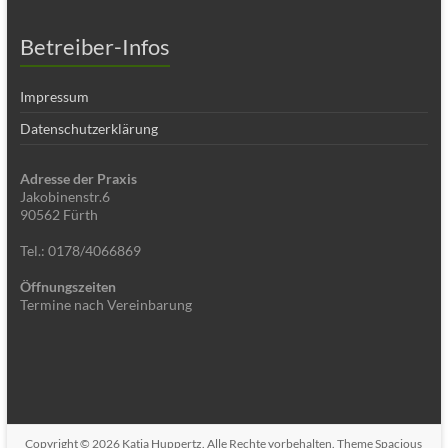
Betreiber-Infos
Impressum
Datenschutzerklärung
Adresse der Praxis
Jakobinenstr.6
90562 Fürth
Tel.: 0178/4066869
Öffnungszeiten
Termine nach Vereinbarung
Copyright © 2026
Katja Huppertz
. Alle Rechte vorbehalten. Theme
Spacious